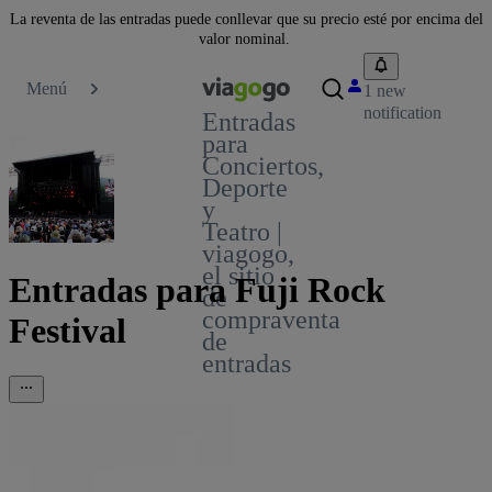
La reventa de las entradas puede conllevar que su precio esté por encima del
valor nominal.
Menú
1 new
notification
Entradas
para
Conciertos,
Deporte
y
Teatro |
viagogo,
el sitio
Entradas para Fuji Rock
de
compraventa
Festival
de
entradas