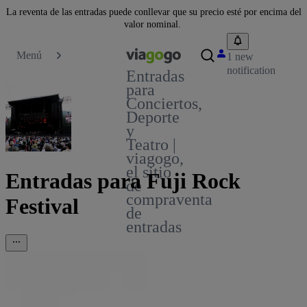
La reventa de las entradas puede conllevar que su precio esté por encima del
valor nominal.
Menú
1 new
notification
Entradas
para
Conciertos,
Deporte
y
Teatro |
viagogo,
el sitio
Entradas para Fuji Rock
de
compraventa
Festival
de
entradas