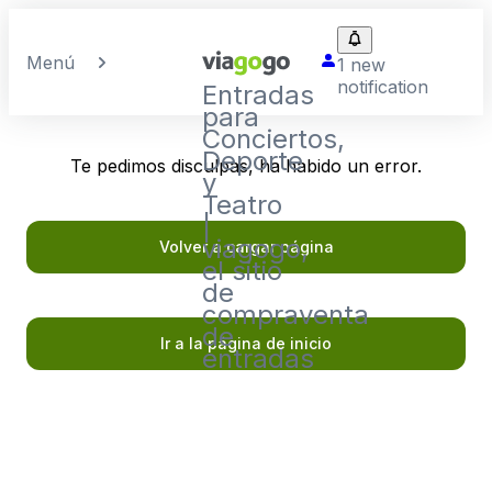
Menú
1 new
notification
Entradas
para
Conciertos,
Deporte
Te pedimos disculpas, ha habido un error.
y
Teatro
|
viagogo,
Volver a cargar página
el sitio
de
compraventa
de
Ir a la página de inicio
entradas