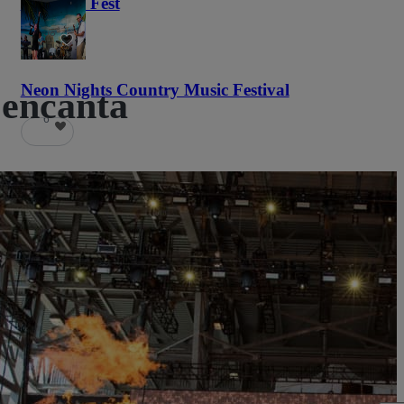
Haunted Fest
58
Neon Nights Country Music Festival
 encanta
6