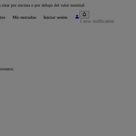
 estar por encima o por debajo del valor nominal.
tos
Mis entradas
Iniciar sesión
1 new notification
 eventos: