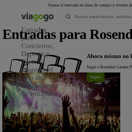
Somos el mercado en línea de compra y reventa de
Entradas
Entradas para Rosend
para
Conciertos,
Deporte y
Ahora mismo no h
Teatro |
Sigue a Rosendal Garden Pa
viagogo, el
sitio de
Seguir
compraventa
de entradas