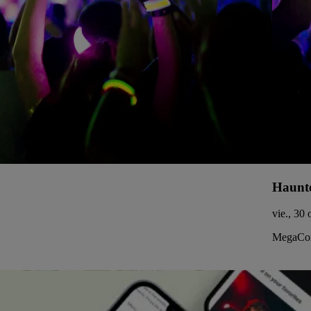
Haunte
vie., 30 
MegaCor