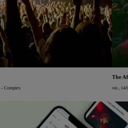
The Af
s - Complex
vie., 14/