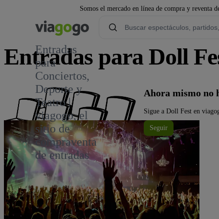
Somos el mercado en línea de compra y reventa de
Entradas
Entradas para Doll Fe
para
Conciertos,
Deporte y
Ahora mismo no h
Teatro |
Sigue a Doll Fest en viagog
viagogo, el
sitio de
Seguir
compraventa
de entradas