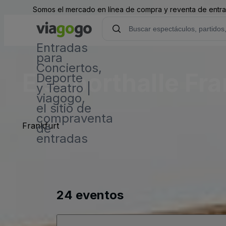
Somos el mercado en línea de compra y reventa de entrad
Entradas
para
Conciertos,
Eissporthalle Fra
Deporte
y Teatro |
viagogo,
el sitio de
compraventa
Frankfurt
de
entradas
24 eventos