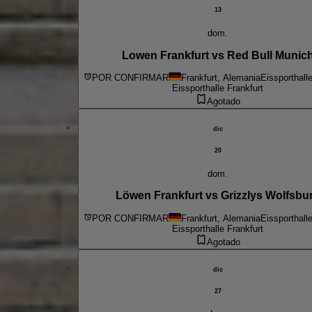
13
dom.
Lowen Frankfurt vs Red Bull Munic
POR CONFIRMAR
Frankfurt, Alemania
Eissporthall
Eissporthalle Frankfurt
Agotado
dic
20
dom.
Löwen Frankfurt vs Grizzlys Wolfsbu
POR CONFIRMAR
Frankfurt, Alemania
Eissporthall
Eissporthalle Frankfurt
Agotado
dic
27