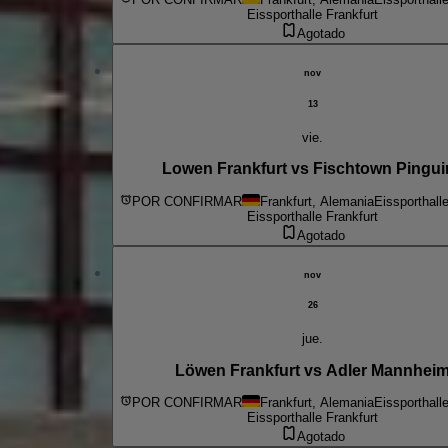
Eissporthalle Frankfurt
Agotado
nov
13
vie.
Lowen Frankfurt vs Fischtown Pingui
POR CONFIRMAR
Frankfurt, Alemania
Eissporthall
Eissporthalle Frankfurt
Agotado
nov
26
jue.
Löwen Frankfurt vs Adler Mannhei
POR CONFIRMAR
Frankfurt, Alemania
Eissporthall
Eissporthalle Frankfurt
Agotado