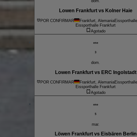
dom.
Lowen Frankfurt vs Kolner Haie
POR CONFIRMAR
Frankfurt, Alemania
Eissporthall
Eissporthalle Frankfurt
Agotado
ene
3
dom.
Lowen Frankfurt vs ERC Ingolstadt
POR CONFIRMAR
Frankfurt, Alemania
Eissporthall
Eissporthalle Frankfurt
Agotado
ene
5
mar.
Löwen Frankfurt vs Eisbären Berlin