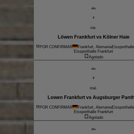
dic
4
vie.
Löwen Frankfurt vs Kölner Haie
POR CONFIRMAR
Frankfurt, Alemania
Eissporthall
Eissporthalle Frankfurt
Agotado
dic
9
mié.
Lowen Frankfurt vs Augsburger Pant
POR CONFIRMAR
Frankfurt, Alemania
Eissporthall
Eissporthalle Frankfurt
Agotado
dic