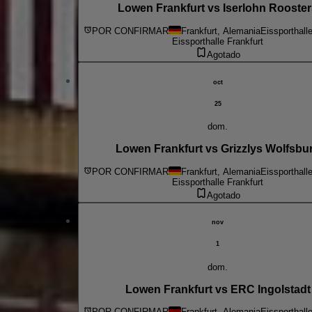
Lowen Frankfurt vs Iserlohn Rooste
POR CONFIRMAR
Frankfurt, Alemania
Eissporthall
Eissporthalle Frankfurt
Agotado
oct
25
dom.
Lowen Frankfurt vs Grizzlys Wolfsbu
POR CONFIRMAR
Frankfurt, Alemania
Eissporthall
Eissporthalle Frankfurt
Agotado
nov
1
dom.
Lowen Frankfurt vs ERC Ingolstadt
POR CONFIRMAR
Frankfurt, Alemania
Eissporthall