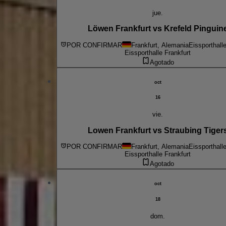
jue.
Löwen Frankfurt vs Krefeld Pinguin
POR CONFIRMAR
Frankfurt, Alemania
Eissporthall
Eissporthalle Frankfurt
Agotado
oct
16
vie.
Lowen Frankfurt vs Straubing Tiger
POR CONFIRMAR
Frankfurt, Alemania
Eissporthall
Eissporthalle Frankfurt
Agotado
oct
18
dom.