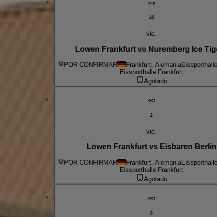
sep
25
vie.
Lowen Frankfurt vs Nuremberg Ice Tig
POR CONFIRMAR
Frankfurt, Alemania
Eissporthall
Eissporthalle Frankfurt
Agotado
oct
2
vie.
Lowen Frankfurt vs Eisbaren Berlin
POR CONFIRMAR
Frankfurt, Alemania
Eissporthall
Eissporthalle Frankfurt
Agotado
oct
8