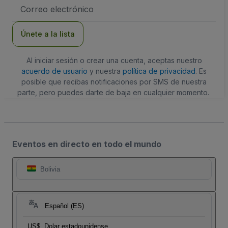
Dirección
de
correo
electrónico
Únete a la lista
Al iniciar sesión o crear una cuenta, aceptas nuestro
acuerdo de usuario
y nuestra
política de privacidad
. Es
posible que recibas notificaciones por SMS de nuestra
parte, pero puedes darte de baja en cualquier momento.
Eventos en directo en todo el mundo
Bolivia
Español (ES)
US$
Dolar estadounidense