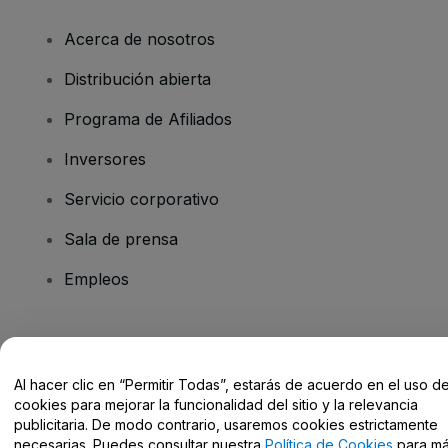
Acerca de nosotros
Distribución abierta
Programa de Afiliados
Inversores
Servicio corporativo
Sala de prensa
Empleos
¿Tienes alguna pregunta?
Al hacer clic en “Permitir Todas”, estarás de acuerdo en el uso d
Centro de Ayuda / Contacto
cookies para mejorar la funcionalidad del sitio y la relevancia
publicitaria. De modo contrario, usaremos cookies estrictamente
necesarias. Puedes consultar nuestra
Política de Cookies
para m