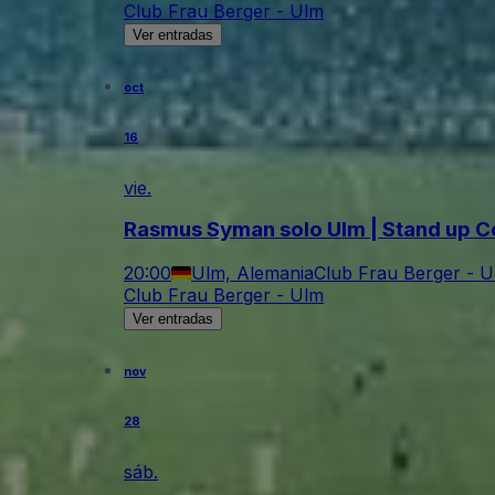
Club Frau Berger - Ulm
Ver entradas
oct
16
vie.
Rasmus Syman solo Ulm | Stand up 
20:00
Ulm, Alemania
Club Frau Berger - 
Club Frau Berger - Ulm
Ver entradas
nov
28
sáb.