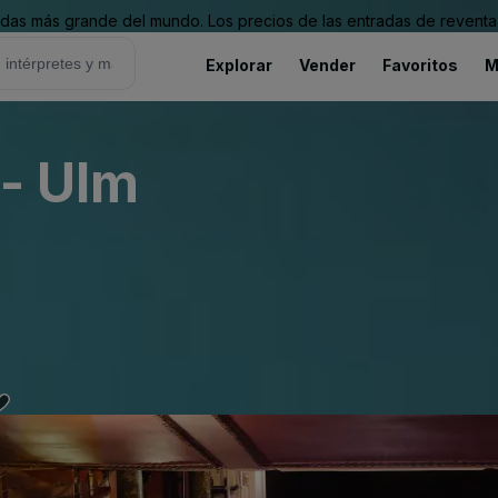
as más grande del mundo. Los precios de las entradas de reventa 
Explorar
Vender
Favoritos
M
 - Ulm