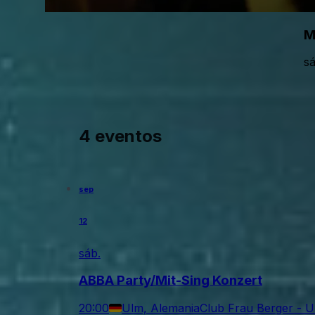
M
sá
4 eventos
sep
12
sáb.
ABBA Party/Mit-Sing Konzert
20:00
Ulm, Alemania
Club Frau Berger - 