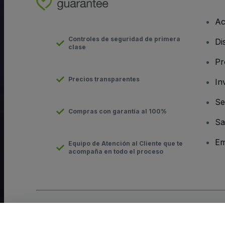
Ac
Controles de seguridad de primera
Di
clase
Pr
Precios transparentes
In
Se
Compras con garantía al 100%
Sa
Em
Equipo de Atención al Cliente que te
acompaña en todo el proceso
Derechos reservados © viagogo GmbH 2026
Datos de la Emp
El uso de este sitio web constituye la aceptación de los
Términ