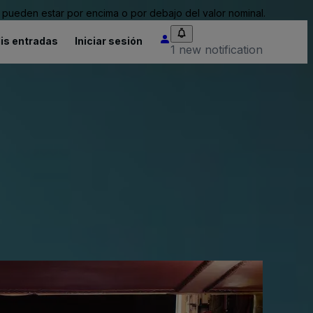
pueden estar por encima o por debajo del valor nominal.
is entradas
Iniciar sesión
1 new notification