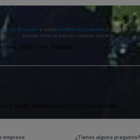
acuerdo de usuario
y nuestra
política de privacidad
. Es posible que
puedes darte de baja en cualquier momento.
Germany, 89077, Ulm, Alemania
ar y vender entradas con el 100 % de seguridad.
a empresa
¿Tienes alguna pregunta?