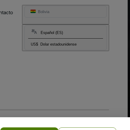
ntacto
Bolivia
Español (ES)
US$
Dolar estadounidense
 la
Política de Privacidad para Móviles