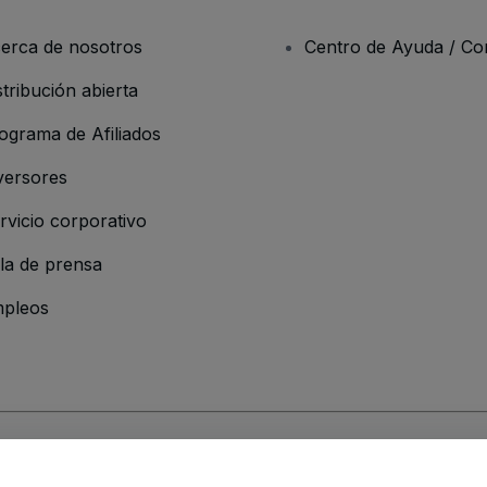
erca de nosotros
Centro de Ayuda / Co
stribución abierta
ograma de Afiliados
versores
rvicio corporativo
la de prensa
pleos
resa
os y Condiciones
, de la
Política de Privacidad
, de la
Política de Cookies
y de