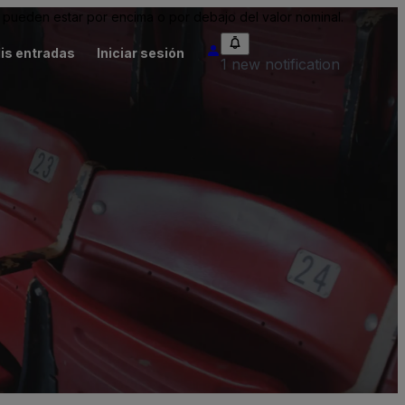
pueden estar por encima o por debajo del valor nominal.
is entradas
Iniciar sesión
1 new notification