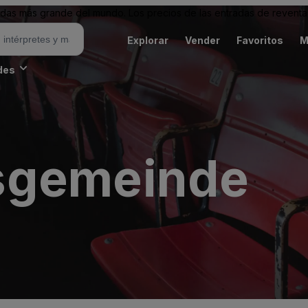
as más grande del mundo. Los precios de las entradas de reventa 
Explorar
Vender
Favoritos
M
des
sgemeinde