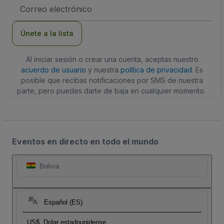
Dirección
de
correo
electrónico
Únete a la lista
Al iniciar sesión o crear una cuenta, aceptas nuestro
acuerdo de usuario
y nuestra
política de privacidad
. Es
posible que recibas notificaciones por SMS de nuestra
parte, pero puedes darte de baja en cualquier momento.
Eventos en directo en todo el mundo
Bolivia
Español (ES)
US$
Dolar estadounidense