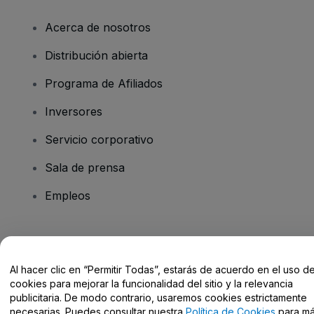
Acerca de nosotros
Distribución abierta
Programa de Afiliados
Inversores
Servicio corporativo
Sala de prensa
Empleos
¿Tienes alguna pregunta?
Al hacer clic en “Permitir Todas”, estarás de acuerdo en el uso d
Centro de Ayuda / Contacto
cookies para mejorar la funcionalidad del sitio y la relevancia
publicitaria. De modo contrario, usaremos cookies estrictamente
necesarias. Puedes consultar nuestra
Política de Cookies
para m