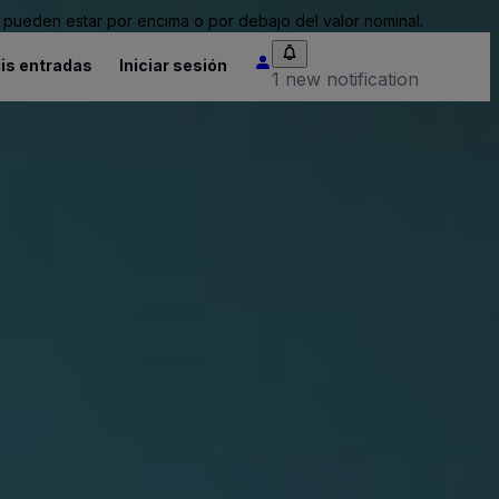
pueden estar por encima o por debajo del valor nominal.
is entradas
Iniciar sesión
1 new notification