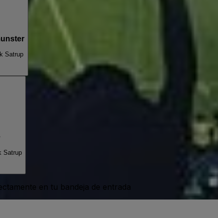
unster
k Satrup
e
k Satrup
rectamente en tu bandeja de entrada