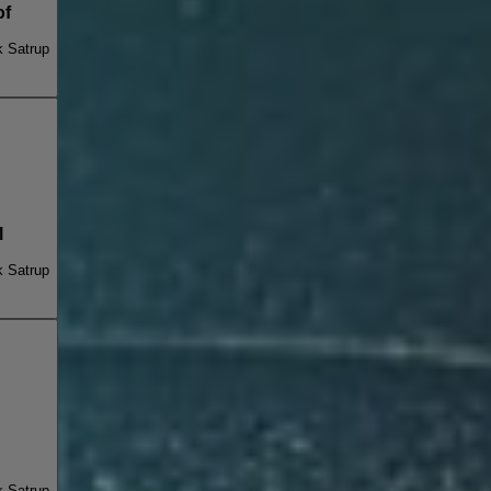
of
k Satrup
l
k Satrup
k Satrup