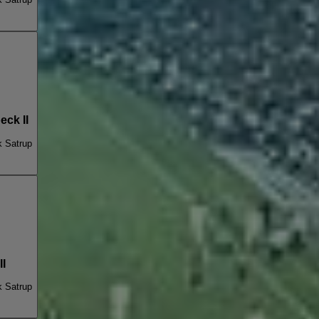
ck II
k Satrup
I
k Satrup