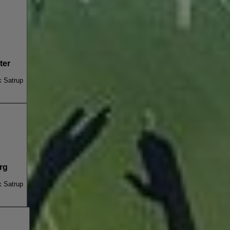
ter
k Satrup
rg
k Satrup