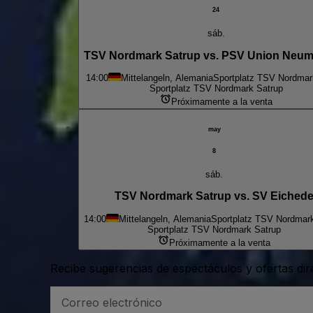
24
sáb.
TSV Nordmark Satrup vs. PSV Union Neum
14:00
Mittelangeln, Alemania
Sportplatz TSV Nordmar
Sportplatz TSV Nordmark Satrup
Próximamente a la venta
may
8
sáb.
TSV Nordmark Satrup vs. SV Eiched
14:00
Mittelangeln, Alemania
Sportplatz TSV Nordmar
Sportplatz TSV Nordmark Satrup
Próximamente a la venta
Recibe sugerencias de espectáculos y ofertas di
Dirección
de