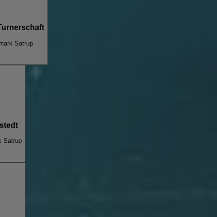
Turnerschaft
mark Satrup
stedt
k Satrup