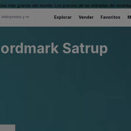
as más grande del mundo. Los precios de las entradas de reventa 
Explorar
Vender
Favoritos
M
Nordmark Satrup