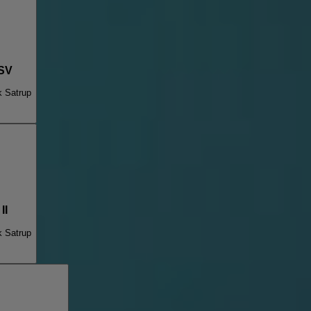
 SV
k Satrup
II
k Satrup