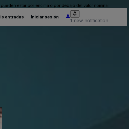
pueden estar por encima o por debajo del valor nominal.
is entradas
Iniciar sesión
1 new notification