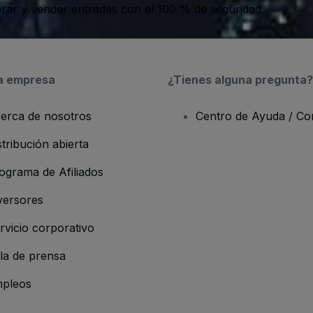
ar y vender entradas con el 100 % de seguridad.
a empresa
¿Tienes alguna pregunta?
erca de nosotros
Centro de Ayuda / Co
stribución abierta
ograma de Afiliados
versores
rvicio corporativo
la de prensa
pleos