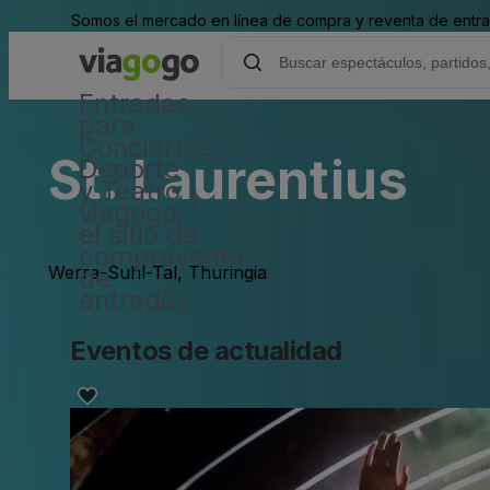
Somos el mercado en línea de compra y reventa de entrad
Entradas
para
Conciertos,
St. Laurentius
Deporte
y Teatro |
viagogo,
el sitio de
compraventa
Werra-Suhl-Tal, Thuringia
de
entradas
Eventos de actualidad