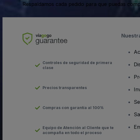
Respaldamos cada pedido para que puedas compr
Nuestr
Ac
Controles de seguridad de primera
Di
clase
Pr
Precios transparentes
In
Se
Compras con garantía al 100%
Sa
Em
Equipo de Atención al Cliente que te
acompaña en todo el proceso