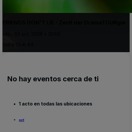
FRIENDS DON'T LIE - Zenit der DramaTOURgie
sáb., 03 oct. 2026 • 20:00
Indra Club 64
No hay eventos cerca de ti
1 acto en todas las ubicaciones
oct