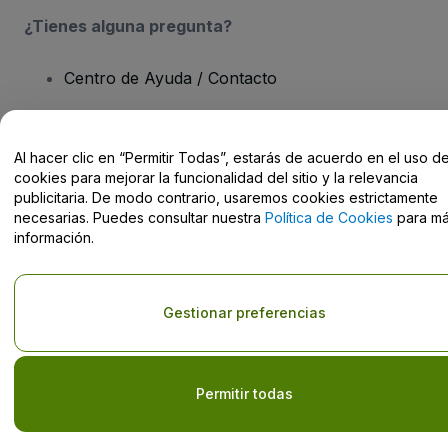
¿Tienes alguna pregunta?
Centro de Ayuda / Contacto
Al hacer clic en “Permitir Todas”, estarás de acuerdo en el uso d
cookies para mejorar la funcionalidad del sitio y la relevancia
Derechos reservados © viagogo GmbH 2026
Datos de la Empresa
publicitaria. De modo contrario, usaremos cookies estrictamente
El uso de este sitio web constituye la aceptación de los
Términos y
necesarias. Puedes consultar nuestra
Política de Cookies
para m
Condiciones
, de la
Política de Privacidad
, de la
Política de Cookies
información.
y de la
Política de Privacidad para Móviles
No compartir mi información personal ni tus opciones de
privacidad
Gestionar preferencias
Permitir todas