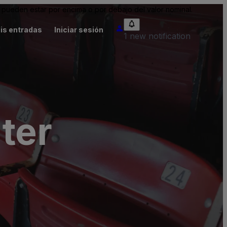
pueden estar por encima o por debajo del valor nominal.
is entradas
Iniciar sesión
1 new notification
ter