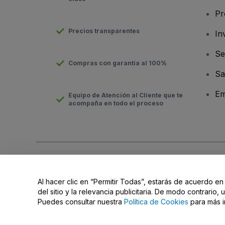
Pr
Precios transparentes
In
Se
Compras con garantía al 100%
Sa
Em
Equipo de Atención al Cliente que te
acompaña en todo el proceso
Derechos reservados © viagogo GmbH 2026
Datos de la Emp
El uso de este sitio web constituye la aceptación de los
Términ
Al hacer clic en “Permitir Todas”, estarás de acuerdo en
No compartir mi información personal ni tus opciones de priva
del sitio y la relevancia publicitaria. De modo contrario
Puedes consultar nuestra
Política de Cookies
para más i