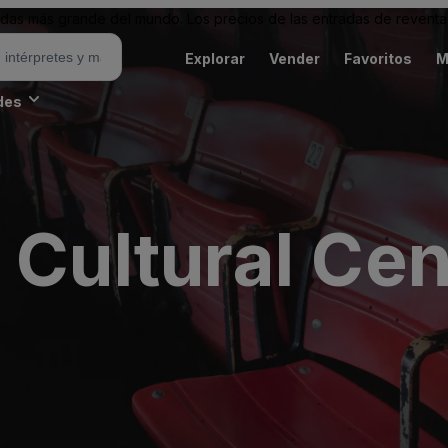
as más grande del mundo. Los precios de las entradas de reventa 
Explorar
Vender
Favoritos
M
des
 Cultural Cen