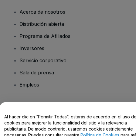
Acerca de nosotros
Distribución abierta
Programa de Afiliados
Inversores
Servicio corporativo
Sala de prensa
Empleos
¿Tienes alguna pregunta?
Al hacer clic en “Permitir Todas”, estarás de acuerdo en el uso d
Centro de Ayuda / Contacto
cookies para mejorar la funcionalidad del sitio y la relevancia
publicitaria. De modo contrario, usaremos cookies estrictamente
necesarias. Puedes consultar nuestra
Política de Cookies
para m