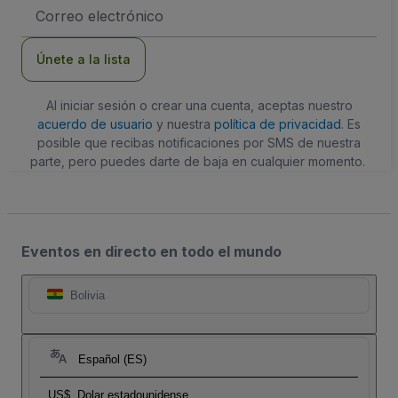
Dirección
de
correo
electrónico
Únete a la lista
Al iniciar sesión o crear una cuenta, aceptas nuestro
acuerdo de usuario
y nuestra
política de privacidad
. Es
posible que recibas notificaciones por SMS de nuestra
parte, pero puedes darte de baja en cualquier momento.
Eventos en directo en todo el mundo
Bolivia
Español (ES)
US$
Dolar estadounidense