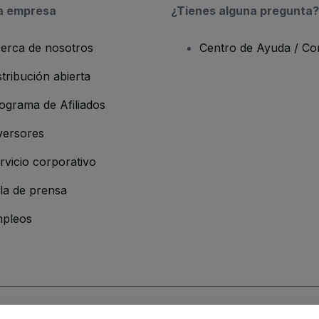
a empresa
¿Tienes alguna pregunta?
erca de nosotros
Centro de Ayuda / Co
stribución abierta
ograma de Afiliados
versores
rvicio corporativo
la de prensa
pleos