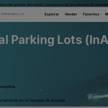
as más grande del mundo. Los precios de las entradas de reventa 
Explorar
Vender
Favoritos
M
l Parking Lots (InA
s eventos.
rectamente en tu bandeja de entrada