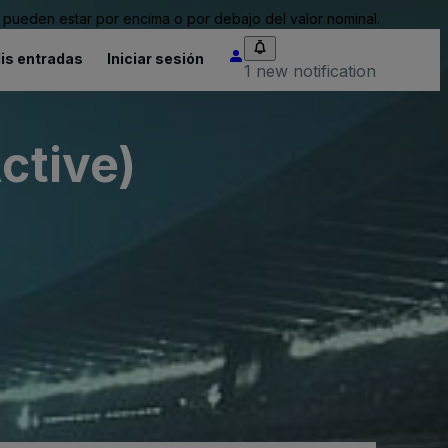
pueden estar por encima o por debajo del valor nominal.
is entradas
Iniciar sesión
1 new notification
ctive)