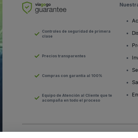
Nuestr
Ac
Controles de seguridad de primera
Di
clase
Pr
Precios transparentes
In
Se
Compras con garantía al 100%
Sa
Em
Equipo de Atención al Cliente que te
acompaña en todo el proceso