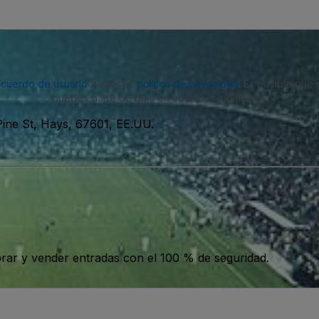
acuerdo de usuario
y nuestra
política de privacidad
. Es posible que
puedes darte de baja en cualquier momento.
Pine St, Hays, 67601, EE.UU.
ar y vender entradas con el 100 % de seguridad.