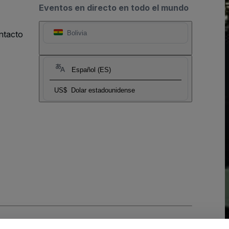
Eventos en directo en todo el mundo
ntacto
Bolivia
Español (ES)
US$
Dolar estadounidense