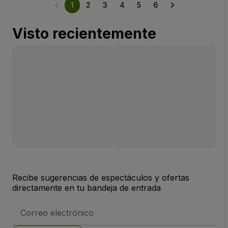
1
2
3
4
5
6
Visto recientemente
Recibe sugerencias de espectáculos y ofertas
directamente en tu bandeja de entrada
Dirección
de
correo