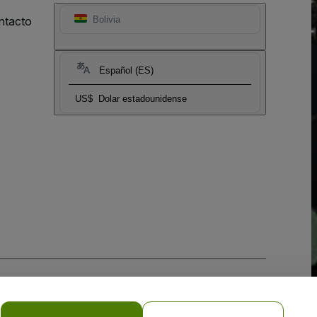
ntacto
Bolivia
Español (ES)
US$
Dolar estadounidense
 la
Política de Privacidad para Móviles