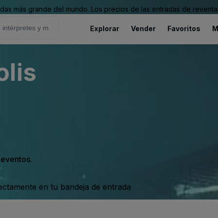
as más grande del mundo. Los precios de las entradas de reventa 
Explorar
Vender
Favoritos
M
lis
s eventos.
rectamente en tu bandeja de entrada