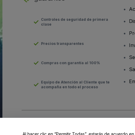
Ac
Controles de seguridad de primera
Di
clase
Pr
Precios transparentes
In
Se
Compras con garantía al 100%
Sa
Em
Equipo de Atención al Cliente que te
acompaña en todo el proceso
Derechos reservados © viagogo GmbH 2026
Datos de la Emp
El uso de este sitio web constituye la aceptación de los
Términ
Al hacer clic en “Permitir Todas”, estarás de acuerdo en