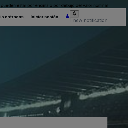
pueden estar por encima o por debajo del valor nominal.
is entradas
Iniciar sesión
1 new notification