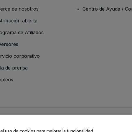
erca de nosotros
Centro de Ayuda / Co
stribución abierta
ograma de Afiliados
versores
rvicio corporativo
la de prensa
pleos
resa
os y Condiciones
, de la
Política de Privacidad
, de la
Política de Cookies
y de
 el uso de cookies para mejorar la funcionalidad