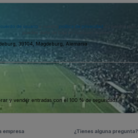
acuerdo de usuario
y nuestra
política de privacidad
. Es posible que
puedes darte de baja en cualquier momento.
deburg, 39104, Magdeburg, Alemania
ar y vender entradas con el 100 % de seguridad.
a empresa
¿Tienes alguna pregunta?