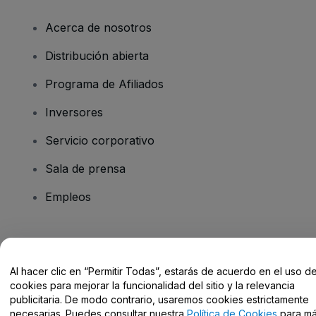
Acerca de nosotros
Distribución abierta
Programa de Afiliados
Inversores
Servicio corporativo
Sala de prensa
Empleos
¿Tienes alguna pregunta?
Al hacer clic en “Permitir Todas”, estarás de acuerdo en el uso d
Centro de Ayuda / Contacto
cookies para mejorar la funcionalidad del sitio y la relevancia
publicitaria. De modo contrario, usaremos cookies estrictamente
necesarias. Puedes consultar nuestra
Política de Cookies
para m