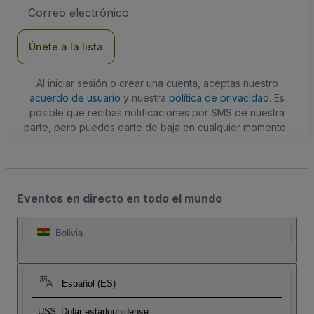
Dirección
de
correo
electrónico
Únete a la lista
Al iniciar sesión o crear una cuenta, aceptas nuestro
acuerdo de usuario
y nuestra
política de privacidad
. Es
posible que recibas notificaciones por SMS de nuestra
parte, pero puedes darte de baja en cualquier momento.
Eventos en directo en todo el mundo
Bolivia
Español (ES)
US$
Dolar estadounidense