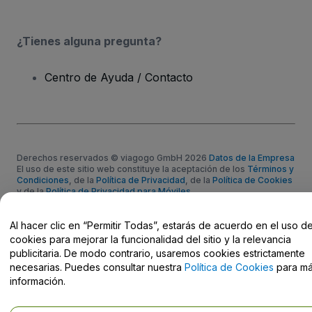
¿Tienes alguna pregunta?
Centro de Ayuda / Contacto
Derechos reservados © viagogo GmbH 2026
Datos de la Empresa
El uso de este sitio web constituye la aceptación de los
Términos y
Condiciones
, de la
Política de Privacidad
, de la
Política de Cookies
y de la
Política de Privacidad para Móviles
No compartir mi información personal ni tus opciones de
privacidad
Al hacer clic en “Permitir Todas”, estarás de acuerdo en el uso d
cookies para mejorar la funcionalidad del sitio y la relevancia
publicitaria. De modo contrario, usaremos cookies estrictamente
necesarias. Puedes consultar nuestra
Política de Cookies
para m
información.