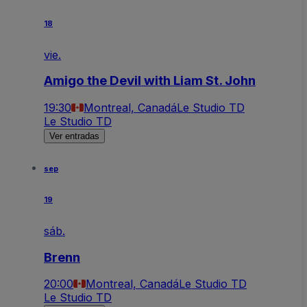
18
vie.
Amigo the Devil with Liam St. John
19:30
Montreal, Canadá
Le Studio TD
Le Studio TD
Ver entradas
sep
19
sáb.
Brenn
20:00
Montreal, Canadá
Le Studio TD
Le Studio TD