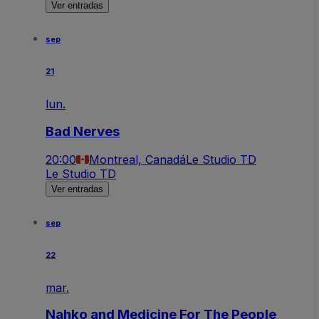
Ver entradas
sep
21
lun.
Bad Nerves
20:00
Montreal, Canadá
Le Studio TD
Le Studio TD
Ver entradas
sep
22
mar.
Nahko and Medicine For The People