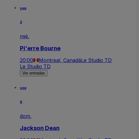
sep
2
mié.
Pi'erre Bourne
20:00
Montreal, Canadá
Le Studio TD
Le Studio TD
Ver entradas
sep
6
dom.
Jackson Dean