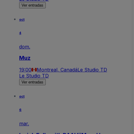
Ver entradas
oct
4
dom.
Muz
19:00
Montreal, Canadá
Le Studio TD
Le Studio TD
Ver entradas
oct
6
mar.