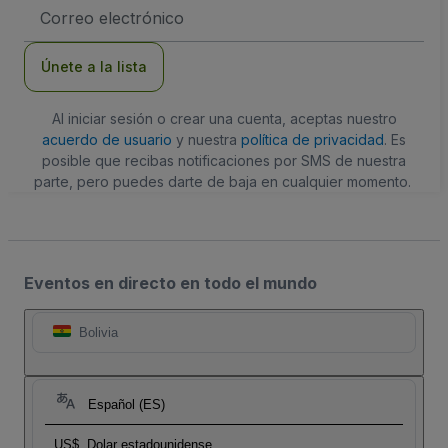
Dirección
de
correo
electrónico
Únete a la lista
Al iniciar sesión o crear una cuenta, aceptas nuestro
acuerdo de usuario
y nuestra
política de privacidad
. Es
posible que recibas notificaciones por SMS de nuestra
parte, pero puedes darte de baja en cualquier momento.
Eventos en directo en todo el mundo
Bolivia
Español (ES)
US$
Dolar estadounidense