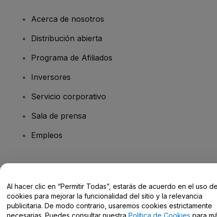
Acerca de nosotros
Distribución abierta
Programa de Afiliados
Inversores
Servicio corporativo
Sala de prensa
Empleos
¿Tienes alguna pregunta?
Al hacer clic en “Permitir Todas”, estarás de acuerdo en el uso d
Centro de Ayuda / Contacto
cookies para mejorar la funcionalidad del sitio y la relevancia
publicitaria. De modo contrario, usaremos cookies estrictamente
necesarias. Puedes consultar nuestra
Política de Cookies
para m