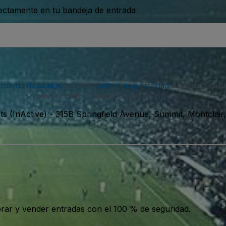
rectamente en tu bandeja de entrada
acuerdo de usuario
y nuestra
política de privacidad
. Es posible que
puedes darte de baja en cualquier momento.
s (InActive)
-
315B Springfield Avenue, Summit, Montclair
ar y vender entradas con el 100 % de seguridad.