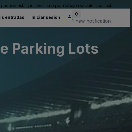
pueden estar por encima o por debajo del valor nominal.
is entradas
Iniciar sesión
1 new notification
 Parking Lots