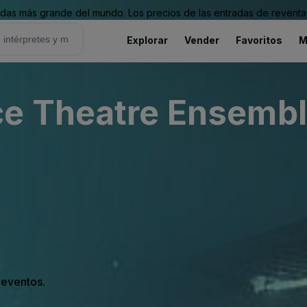
as más grande del mundo. Los precios de las entradas de reventa 
Explorar
Vender
Favoritos
M
e Theatre Ensemble
s eventos.