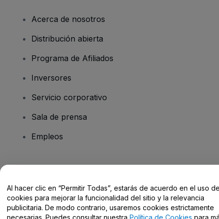
Acerca de nosotros
Distribución abierta
Programa de Afiliados
Inversores
Servicio corporativo
Sala de prensa
Empleos
¿Tienes alguna pregunta?
Al hacer clic en “Permitir Todas”, estarás de acuerdo en el uso d
Centro de Ayuda / Contacto
cookies para mejorar la funcionalidad del sitio y la relevancia
publicitaria. De modo contrario, usaremos cookies estrictamente
necesarias. Puedes consultar nuestra
Política de Cookies
para m