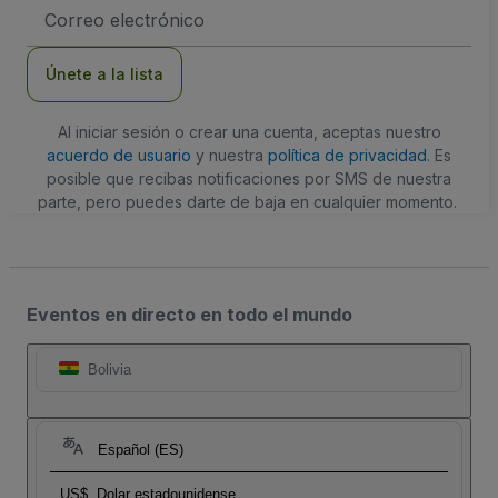
Dirección
de
correo
electrónico
Únete a la lista
Al iniciar sesión o crear una cuenta, aceptas nuestro
acuerdo de usuario
y nuestra
política de privacidad
. Es
posible que recibas notificaciones por SMS de nuestra
parte, pero puedes darte de baja en cualquier momento.
Eventos en directo en todo el mundo
Bolivia
Español (ES)
US$
Dolar estadounidense