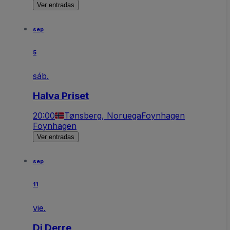
Ver entradas
sep
5
sáb.
Halva Priset
20:00
Tønsberg, Noruega
Foynhagen
Foynhagen
Ver entradas
sep
11
vie.
Di Derre