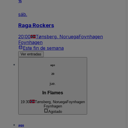
15
sáb.
Raga Rockers
20:00
Tønsberg, Noruega
Foynhagen
Foynhagen
Este fin de semana
Ver entradas
ago
20
jue.
In Flames
19:30
Tønsberg, Noruega
Foynhagen
Foynhagen
Agotado
ago