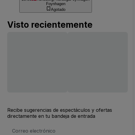
Foynhagen
Agotado
Visto recientemente
Recibe sugerencias de espectáculos y ofertas
directamente en tu bandeja de entrada
Dirección
de