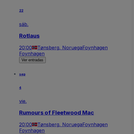
22
sáb.
Rotlaus
20:00
Tønsberg, Noruega
Foynhagen
Foynhagen
Ver entradas
sep
4
vie.
Rumours of Fleetwood Mac
20:00
Tønsberg, Noruega
Foynhagen
Foynhagen