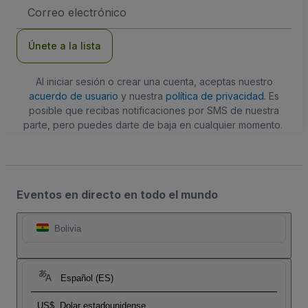
Dirección
de
correo
electrónico
Únete a la lista
Al iniciar sesión o crear una cuenta, aceptas nuestro
acuerdo de usuario
y nuestra
política de privacidad
. Es
posible que recibas notificaciones por SMS de nuestra
parte, pero puedes darte de baja en cualquier momento.
Eventos en directo en todo el mundo
Bolivia
Español (ES)
US$
Dolar estadounidense