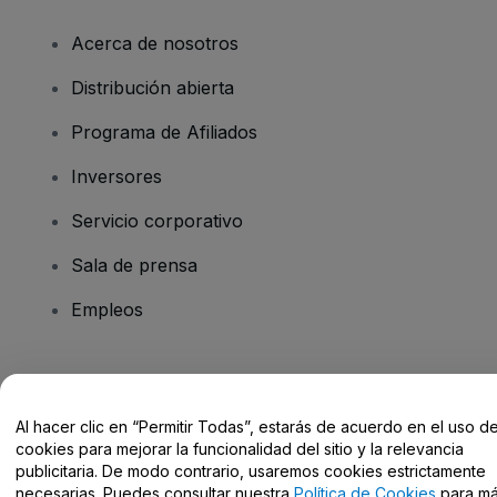
Acerca de nosotros
Distribución abierta
Programa de Afiliados
Inversores
Servicio corporativo
Sala de prensa
Empleos
¿Tienes alguna pregunta?
Al hacer clic en “Permitir Todas”, estarás de acuerdo en el uso d
Centro de Ayuda / Contacto
cookies para mejorar la funcionalidad del sitio y la relevancia
publicitaria. De modo contrario, usaremos cookies estrictamente
necesarias. Puedes consultar nuestra
Política de Cookies
para m