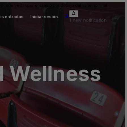
pueden estar por encima o por debajo del valor nominal.
is entradas
Iniciar sesión
1 new notification
d Wellness