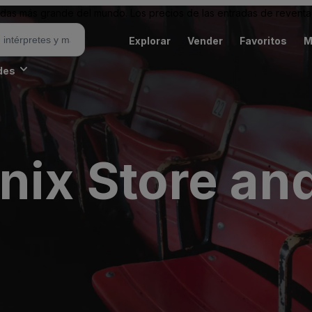
as más grande del mundo. Los precios de las entradas de reventa 
Explorar
Vender
Favoritos
M
des
nix Store an