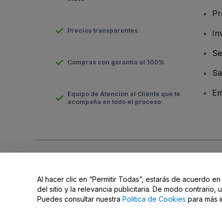
Pr
Precios transparentes
In
Se
Compras con garantía al 100%
Sa
Em
Equipo de Atención al Cliente que te
acompaña en todo el proceso
Derechos reservados © viagogo GmbH 2026
Datos de la Emp
El uso de este sitio web constituye la aceptación de los
Términ
Al hacer clic en “Permitir Todas”, estarás de acuerdo en
Do Not Share My Personal Information/Your Privacy Choices
del sitio y la relevancia publicitaria. De modo contrario
Puedes consultar nuestra
Política de Cookies
para más i