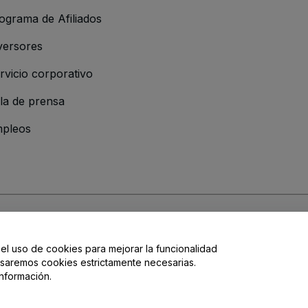
ograma de Afiliados
versores
rvicio corporativo
la de prensa
pleos
resa
os y Condiciones
, de la
Política de Privacidad
, de la
Política de Cookies
y de
 el uso de cookies para mejorar la funcionalidad
, usaremos cookies estrictamente necesarias.
nformación.