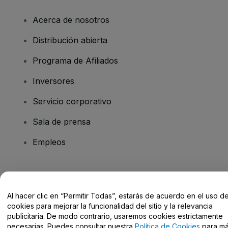
Acerca de nosotros
Distribución abierta
Programa de Afiliados
Inversores
Servicio corporativo
Sala de prensa
Empleos
¿Tienes alguna pregunta?
Al hacer clic en “Permitir Todas”, estarás de acuerdo en el uso d
Centro de Ayuda / Contacto
cookies para mejorar la funcionalidad del sitio y la relevancia
publicitaria. De modo contrario, usaremos cookies estrictamente
necesarias. Puedes consultar nuestra
Política de Cookies
para m