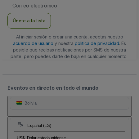
Dirección
de
correo
electrónico
Únete a la lista
Al iniciar sesión o crear una cuenta, aceptas nuestro
acuerdo de usuario
y nuestra
política de privacidad
. Es
posible que recibas notificaciones por SMS de nuestra
parte, pero puedes darte de baja en cualquier momento.
Eventos en directo en todo el mundo
Bolivia
Español (ES)
US$
Dolar estadounidense