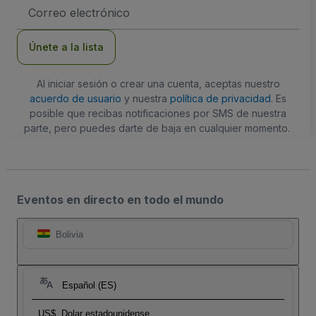
Dirección
de
correo
electrónico
Únete a la lista
Al iniciar sesión o crear una cuenta, aceptas nuestro
acuerdo de usuario
y nuestra
política de privacidad
. Es
posible que recibas notificaciones por SMS de nuestra
parte, pero puedes darte de baja en cualquier momento.
Eventos en directo en todo el mundo
Bolivia
Español (ES)
US$
Dolar estadounidense