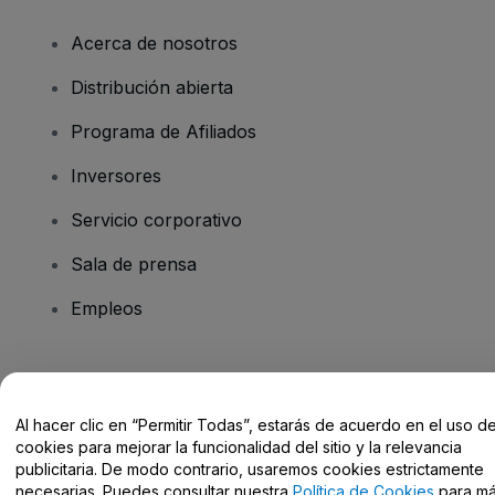
Acerca de nosotros
Distribución abierta
Programa de Afiliados
Inversores
Servicio corporativo
Sala de prensa
Empleos
¿Tienes alguna pregunta?
Al hacer clic en “Permitir Todas”, estarás de acuerdo en el uso d
Centro de Ayuda / Contacto
cookies para mejorar la funcionalidad del sitio y la relevancia
publicitaria. De modo contrario, usaremos cookies estrictamente
necesarias. Puedes consultar nuestra
Política de Cookies
para m