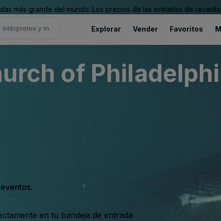
as más grande del mundo. Los precios de las entradas de reventa 
Explorar
Vender
Favoritos
M
hurch of Philadelph
s eventos.
rectamente en tu bandeja de entrada