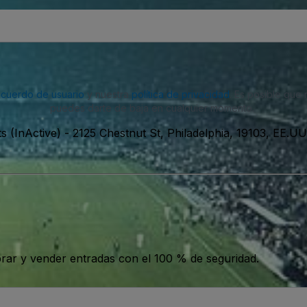
acuerdo de usuario
y nuestra
política de privacidad
. Es posible que
puedes darte de baja en cualquier momento.
s (InActive)
-
2125 Chestnut St, Philadelphia, 19103, EE.UU
ar y vender entradas con el 100 % de seguridad.