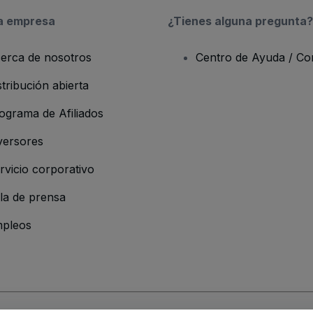
a empresa
¿Tienes alguna pregunta?
erca de nosotros
Centro de Ayuda / Co
stribución abierta
ograma de Afiliados
versores
rvicio corporativo
la de prensa
pleos