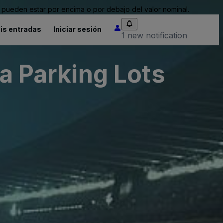
pueden estar por encima o por debajo del valor nominal.
is entradas
Iniciar sesión
1 new notification
ia Parking Lots