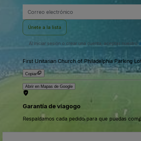
Dirección
de
correo
electrónico
Únete a la lista
Al iniciar sesión o crear una cuenta, aceptas nuestro
First Unitarian Church of Philadelphia Parking Lot
Copiar
Abrir en Mapas de Google
Garantía de viagogo
Respaldamos cada pedido para que puedas compr