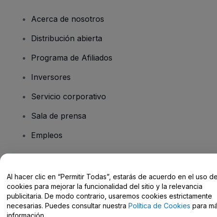
Acerca de nosotros
Distribución abierta
Programa de Afiliados
Inversores
Servicio corporativo
Sala de prensa
Empleos
¿Tienes alguna pregunta?
Al hacer clic en “Permitir Todas”, estarás de acuerdo en el uso d
cookies para mejorar la funcionalidad del sitio y la relevancia
Centro de Ayuda / Contacto
publicitaria. De modo contrario, usaremos cookies estrictamente
necesarias. Puedes consultar nuestra
Política de Cookies
para m
información.