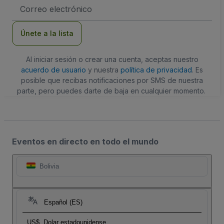
Dirección
de
correo
electrónico
Únete a la lista
Al iniciar sesión o crear una cuenta, aceptas nuestro
acuerdo de usuario
y nuestra
política de privacidad
. Es
posible que recibas notificaciones por SMS de nuestra
parte, pero puedes darte de baja en cualquier momento.
Eventos en directo en todo el mundo
Bolivia
Español (ES)
US$
Dolar estadounidense