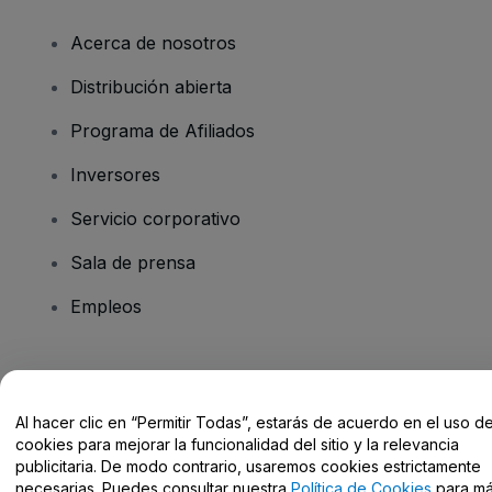
Acerca de nosotros
Distribución abierta
Programa de Afiliados
Inversores
Servicio corporativo
Sala de prensa
Empleos
¿Tienes alguna pregunta?
Al hacer clic en “Permitir Todas”, estarás de acuerdo en el uso d
Centro de Ayuda / Contacto
cookies para mejorar la funcionalidad del sitio y la relevancia
publicitaria. De modo contrario, usaremos cookies estrictamente
necesarias. Puedes consultar nuestra
Política de Cookies
para m