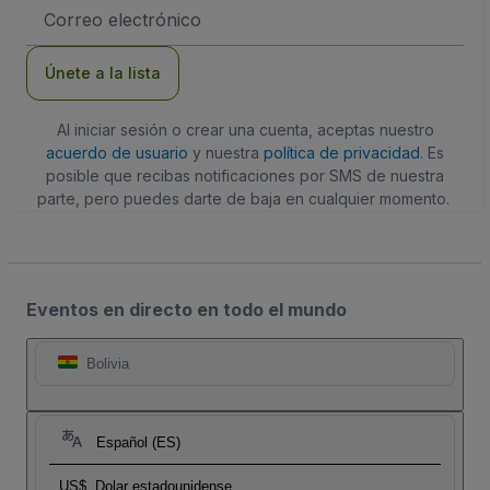
Dirección
de
correo
electrónico
Únete a la lista
Al iniciar sesión o crear una cuenta, aceptas nuestro
acuerdo de usuario
y nuestra
política de privacidad
. Es
posible que recibas notificaciones por SMS de nuestra
parte, pero puedes darte de baja en cualquier momento.
Eventos en directo en todo el mundo
Bolivia
Español (ES)
US$
Dolar estadounidense