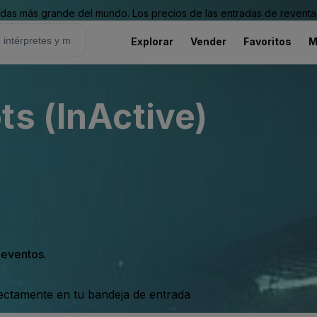
as más grande del mundo. Los precios de las entradas de reventa 
Explorar
Vender
Favoritos
M
ts (InActive)
s eventos.
rectamente en tu bandeja de entrada