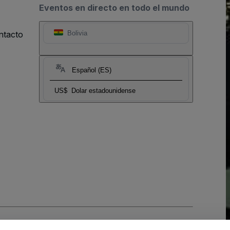
Eventos en directo en todo el mundo
ntacto
Bolivia
Español (ES)
US$
Dolar estadounidense