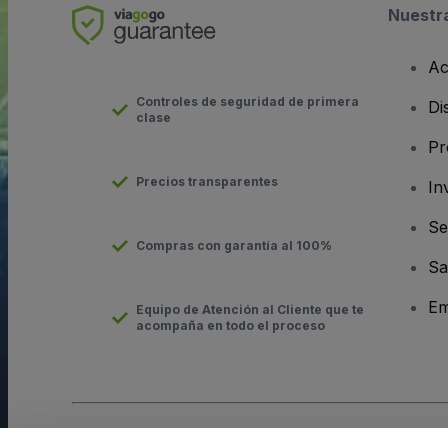
Nuestr
Ac
Controles de seguridad de primera
Di
clase
Pr
Precios transparentes
In
Se
Compras con garantía al 100%
Sa
Em
Equipo de Atención al Cliente que te
acompaña en todo el proceso