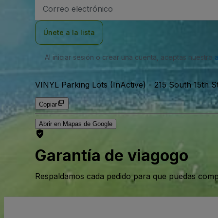
Dirección
de
correo
electrónico
Únete a la lista
Al iniciar sesión o crear una cuenta, aceptas nuestro
VINYL Parking Lots (InActive)
-
215 South 15th St
Copiar
Abrir en Mapas de Google
Garantía de viagogo
Respaldamos cada pedido para que puedas compr