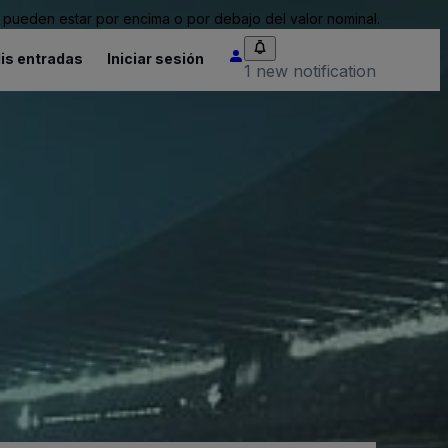
pueden estar por encima o por debajo del valor nominal.
is entradas
Iniciar sesión
1 new notification