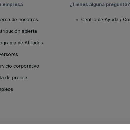
a empresa
¿Tienes alguna pregunta?
erca de nosotros
Centro de Ayuda / Co
stribución abierta
ograma de Afiliados
versores
rvicio corporativo
la de prensa
pleos