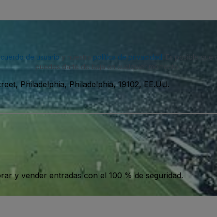
acuerdo de usuario
y nuestra
política de privacidad
. Es posible que
puedes darte de baja en cualquier momento.
reet, Philadelphia, Philadelphia, 19102, EE.UU.
ar y vender entradas con el 100 % de seguridad.