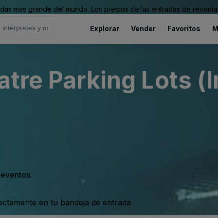
as más grande del mundo. Los precios de las entradas de reventa 
Explorar
Vender
Favoritos
M
tre Parking Lots (
s eventos.
rectamente en tu bandeja de entrada