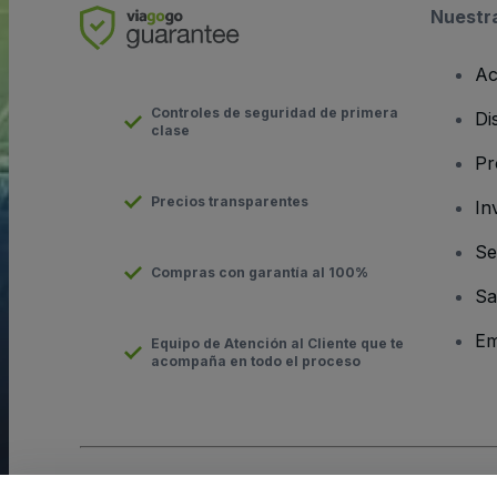
Nuestr
Ac
Controles de seguridad de primera
Di
clase
Pr
Precios transparentes
In
Se
Compras con garantía al 100%
Sa
Em
Equipo de Atención al Cliente que te
acompaña en todo el proceso