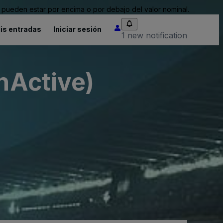
pueden estar por encima o por debajo del valor nominal.
is entradas
Iniciar sesión
1 new notification
InActive)