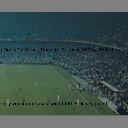
acuerdo de usuario
y nuestra
política de privacidad
. Es posible que
puedes darte de baja en cualquier momento.
5 North 1st Street, Phoenix, Phoenix, 85004, EE.UU.
ar y vender entradas con el 100 % de seguridad.