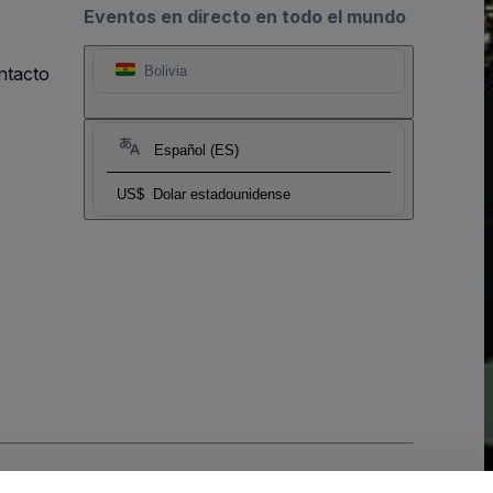
Eventos en directo en todo el mundo
ntacto
Bolivia
Español (ES)
US$
Dolar estadounidense