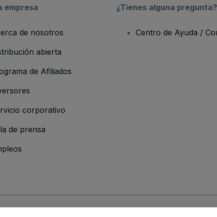
a empresa
¿Tienes alguna pregunta?
erca de nosotros
Centro de Ayuda / Co
stribución abierta
ograma de Afiliados
versores
rvicio corporativo
la de prensa
pleos