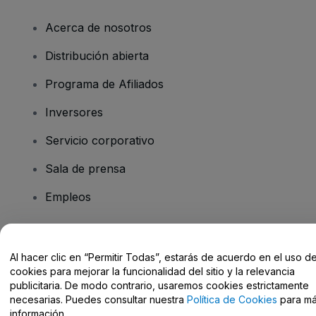
Acerca de nosotros
Distribución abierta
Programa de Afiliados
Inversores
Servicio corporativo
Sala de prensa
Empleos
¿Tienes alguna pregunta?
Al hacer clic en “Permitir Todas”, estarás de acuerdo en el uso d
cookies para mejorar la funcionalidad del sitio y la relevancia
Centro de Ayuda / Contacto
publicitaria. De modo contrario, usaremos cookies estrictamente
necesarias. Puedes consultar nuestra
Política de Cookies
para m
información.