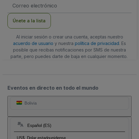
Dirección
de
correo
electrónico
Únete a la lista
Al iniciar sesión o crear una cuenta, aceptas nuestro
acuerdo de usuario
y nuestra
política de privacidad
. Es
posible que recibas notificaciones por SMS de nuestra
parte, pero puedes darte de baja en cualquier momento.
Eventos en directo en todo el mundo
Bolivia
Español (ES)
US$
Dolar estadounidense