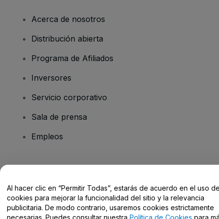
Acerca de nosotros
Distribución abierta
Programa de Afiliados
Inversores
Servicio corporativo
Sala de prensa
Empleos
¿Tienes alguna pregunta?
Al hacer clic en “Permitir Todas”, estarás de acuerdo en el uso d
Centro de Ayuda / Contacto
cookies para mejorar la funcionalidad del sitio y la relevancia
publicitaria. De modo contrario, usaremos cookies estrictamente
necesarias. Puedes consultar nuestra
Política de Cookies
para m