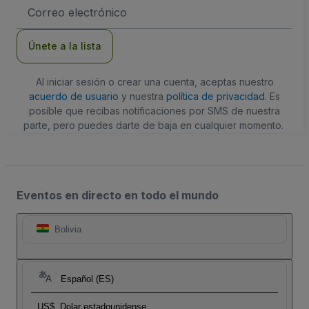
Dirección
de
correo
electrónico
Únete a la lista
Al iniciar sesión o crear una cuenta, aceptas nuestro
acuerdo de usuario
y nuestra
política de privacidad
. Es
posible que recibas notificaciones por SMS de nuestra
parte, pero puedes darte de baja en cualquier momento.
Eventos en directo en todo el mundo
Bolivia
Español (ES)
US$
Dolar estadounidense