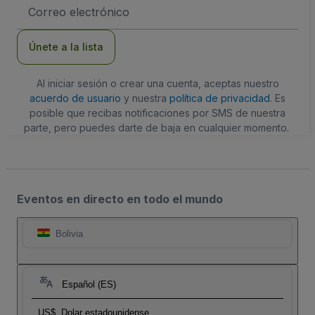
Dirección
de
correo
electrónico
Únete a la lista
Al iniciar sesión o crear una cuenta, aceptas nuestro
acuerdo de usuario
y nuestra
política de privacidad
. Es
posible que recibas notificaciones por SMS de nuestra
parte, pero puedes darte de baja en cualquier momento.
Eventos en directo en todo el mundo
Bolivia
Español (ES)
US$
Dolar estadounidense