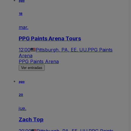
ago
18
mar.
PPG Paints Arena Tours
12:00
Pittsburgh, PA, EE. UU.
PPG Paints
Arena
PPG Paints Arena
Ver entradas
ago
20
jue.
Zach Top
20:00
Pittsburgh, PA, EE. UU.
PPG Paints