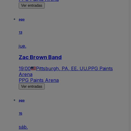
Ver entradas
ago
13
jue.
Zac Brown Band
19:00
Pittsburgh, PA, EE. UU.
PPG Paints
Arena
PPG Paints Arena
Ver entradas
ago
15
sáb.