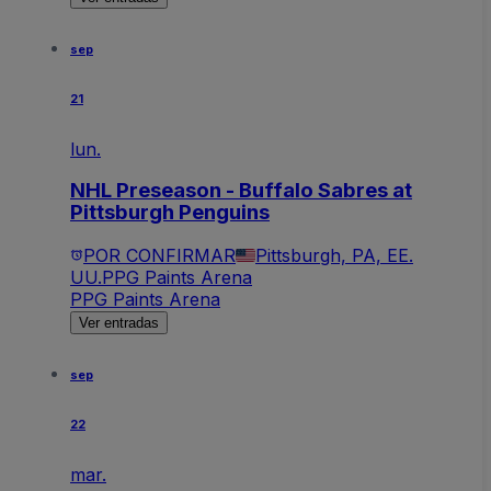
sep
21
lun.
NHL Preseason - Buffalo Sabres at
Pittsburgh Penguins
POR CONFIRMAR
Pittsburgh, PA, EE.
UU.
PPG Paints Arena
PPG Paints Arena
Ver entradas
sep
22
mar.