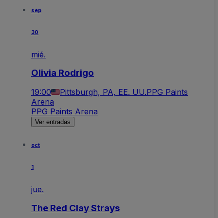
sep
30
mié.
Olivia Rodrigo
19:00
Pittsburgh, PA, EE. UU.
PPG Paints
Arena
PPG Paints Arena
Ver entradas
oct
1
jue.
The Red Clay Strays