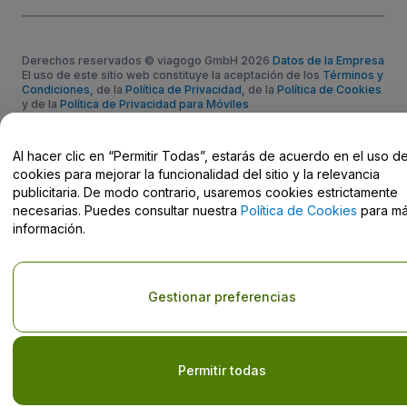
Derechos reservados © viagogo GmbH 2026
Datos de la Empresa
El uso de este sitio web constituye la aceptación de los
Términos y
Condiciones
, de la
Política de Privacidad
, de la
Política de Cookies
y de la
Política de Privacidad para Móviles
No compartir mi información personal ni tus opciones de
privacidad
Al hacer clic en “Permitir Todas”, estarás de acuerdo en el uso d
cookies para mejorar la funcionalidad del sitio y la relevancia
publicitaria. De modo contrario, usaremos cookies estrictamente
necesarias. Puedes consultar nuestra
Política de Cookies
para m
información.
Gestionar preferencias
Permitir todas