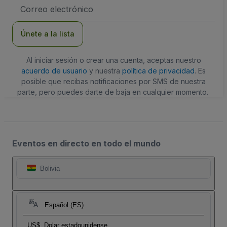
Dirección
de
correo
electrónico
Únete a la lista
Al iniciar sesión o crear una cuenta, aceptas nuestro
acuerdo de usuario
y nuestra
política de privacidad
. Es
posible que recibas notificaciones por SMS de nuestra
parte, pero puedes darte de baja en cualquier momento.
Eventos en directo en todo el mundo
Bolivia
Español (ES)
US$
Dolar estadounidense