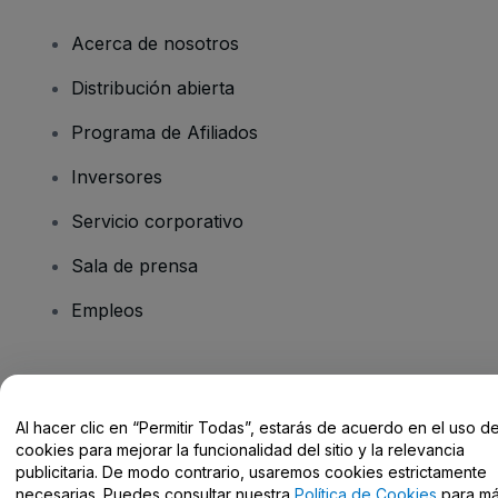
Acerca de nosotros
Distribución abierta
Programa de Afiliados
Inversores
Servicio corporativo
Sala de prensa
Empleos
¿Tienes alguna pregunta?
Al hacer clic en “Permitir Todas”, estarás de acuerdo en el uso d
Centro de Ayuda / Contacto
cookies para mejorar la funcionalidad del sitio y la relevancia
publicitaria. De modo contrario, usaremos cookies estrictamente
necesarias. Puedes consultar nuestra
Política de Cookies
para m