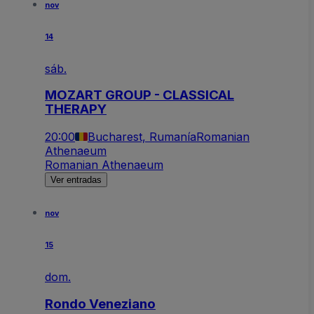
nov
14
sáb.
MOZART GROUP - CLASSICAL
THERAPY
20:00
Bucharest, Rumanía
Romanian
Athenaeum
Romanian Athenaeum
Ver entradas
nov
15
dom.
Rondo Veneziano