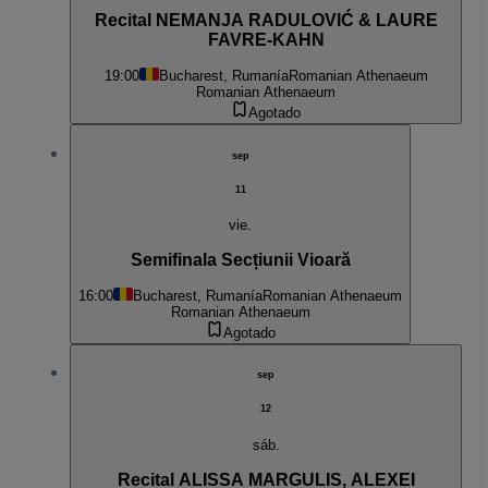
Recital NEMANJA RADULOVIĆ & LAURE
FAVRE-KAHN
19:00
Bucharest, Rumanía
Romanian Athenaeum
Romanian Athenaeum
Agotado
sep
11
vie.
Semifinala Secțiunii Vioară
16:00
Bucharest, Rumanía
Romanian Athenaeum
Romanian Athenaeum
Agotado
sep
12
sáb.
Recital ALISSA MARGULIS, ALEXEI