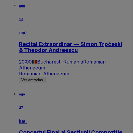
ago
19
mié.
Recital Extraordinar — Simon Trpčeski
& Theodor Andreescu
20:00
Bucharest, Rumanía
Romanian
Athenaeum
Romanian Athenaeum
Ver entradas
ago
27
jue.
Concertul Final al Secțiunii Compoziție