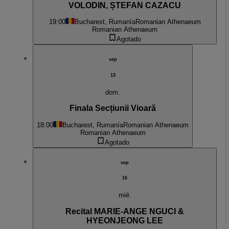
VOLODIN, ȘTEFAN CAZACU
19:00
Bucharest, Rumanía
Romanian Athenaeum
Romanian Athenaeum
Agotado
sep
13
dom.
Finala Secțiunii Vioară
18:00
Bucharest, Rumanía
Romanian Athenaeum
Romanian Athenaeum
Agotado
sep
16
mié.
Recital MARIE-ANGE NGUCI &
HYEONJEONG LEE