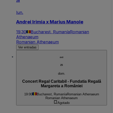
28
lun.
Andrei Irimia x Marius Manole
19:30
Bucharest, Rumanía
Romanian
Athenaeum
Romanian Athenaeum
Ver entradas
oct
25
dom.
Concert Regal Caritabil - Fundatia Regală
Margareta a României
19:00
Bucharest, Rumanía
Romanian Athenaeum
Romanian Athenaeum
Agotado