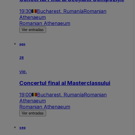
19:30
Bucharest, Rumanía
Romanian
Athenaeum
Romanian Athenaeum
Ver entradas
ago
28
vie.
Concertul final al Masterclassului
19:00
Bucharest, Rumanía
Romanian
Athenaeum
Romanian Athenaeum
Ver entradas
sep