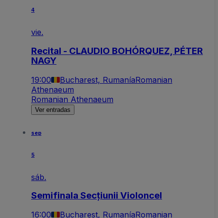
4
vie.
Recital - CLAUDIO BOHÓRQUEZ, PÉTER
NAGY
19:00
Bucharest, Rumanía
Romanian
Athenaeum
Romanian Athenaeum
Ver entradas
sep
5
sáb.
Semifinala Secțiunii Violoncel
16:00
Bucharest, Rumanía
Romanian