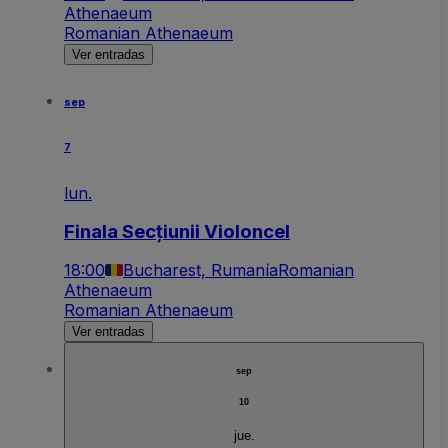
Athenaeum
Romanian Athenaeum
Ver entradas
sep
7
lun.
Finala Secțiunii Violoncel
18:00
Bucharest, Rumanía
Romanian
Athenaeum
Romanian Athenaeum
Ver entradas
sep
10
jue.