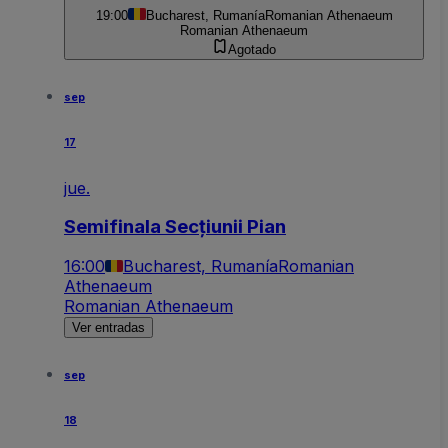
19:00
Bucharest, Rumanía
Romanian Athenaeum
Romanian Athenaeum
Agotado
sep
17
jue.
Semifinala Secțiunii Pian
16:00
Bucharest, Rumanía
Romanian
Athenaeum
Romanian Athenaeum
Ver entradas
sep
18