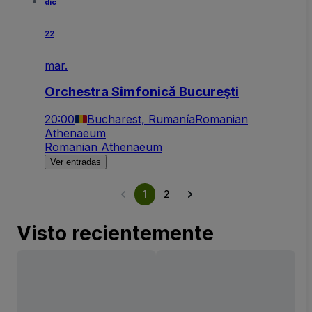
dic
22
mar.
Orchestra Simfonică Bucureşti
20:00
Bucharest, Rumanía
Romanian
Athenaeum
Romanian Athenaeum
Ver entradas
1
2
Visto recientemente