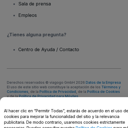
Sala de prensa
Empleos
¿Tienes alguna pregunta?
Centro de Ayuda / Contacto
Derechos reservados © viagogo GmbH 2026
Datos de la Empresa
El uso de este sitio web constituye la aceptación de los
Términos y
Condiciones
, de la
Política de Privacidad
, de la
Política de Cookies
y de la
Política de Privacidad para Móviles
No compartir mi información personal ni tus opciones de
privacidad
Al hacer clic en “Permitir Todas”, estarás de acuerdo en el uso d
cookies para mejorar la funcionalidad del sitio y la relevancia
publicitaria. De modo contrario, usaremos cookies estrictamente
necesarias. Puedes consultar nuestra
Política de Cookies
para m