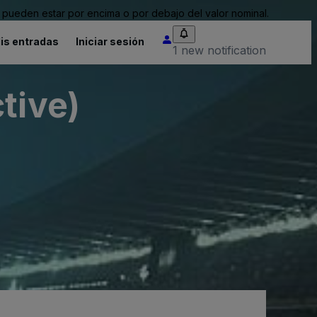
pueden estar por encima o por debajo del valor nominal.
is entradas
Iniciar sesión
1 new notification
tive)