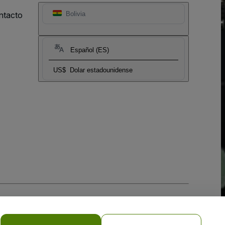
ntacto
Bolivia
Español (ES)
US$
Dolar estadounidense
 la
Política de Privacidad para Móviles