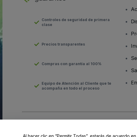
Ac
Controles de seguridad de primera
Di
clase
Pr
Precios transparentes
In
Se
Compras con garantía al 100%
Sa
Em
Equipo de Atención al Cliente que te
acompaña en todo el proceso
Derechos reservados © viagogo GmbH 2026
Datos de la Emp
El uso de este sitio web constituye la aceptación de los
Términ
Al hacer clic en “Permitir Todas”, estarás de acuerdo en