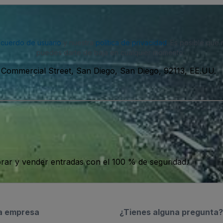
acuerdo de usuario
y nuestra
política de privacidad
. Es posible que
puedes darte de baja en cualquier momento.
Commercial Street, San Diego, San Diego, 92113, EE.UU.
ar y vender entradas con el 100 % de seguridad.
a empresa
¿Tienes alguna pregunta?