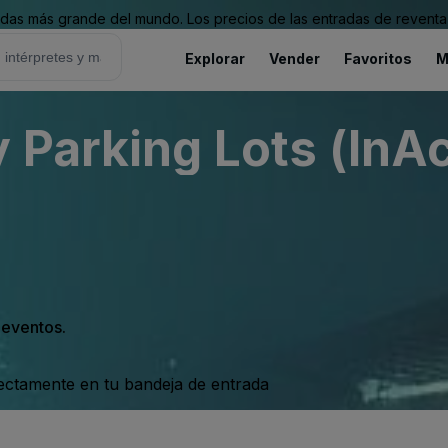
as más grande del mundo. Los precios de las entradas de reventa 
Explorar
Vender
Favoritos
M
 Parking Lots (InAc
s eventos.
rectamente en tu bandeja de entrada