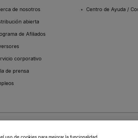
erca de nosotros
Centro de Ayuda / Co
stribución abierta
ograma de Afiliados
versores
rvicio corporativo
la de prensa
pleos
resa
os y Condiciones
, de la
Política de Privacidad
, de la
Política de Cookies
y de
 el uso de cookies para mejorar la funcionalidad