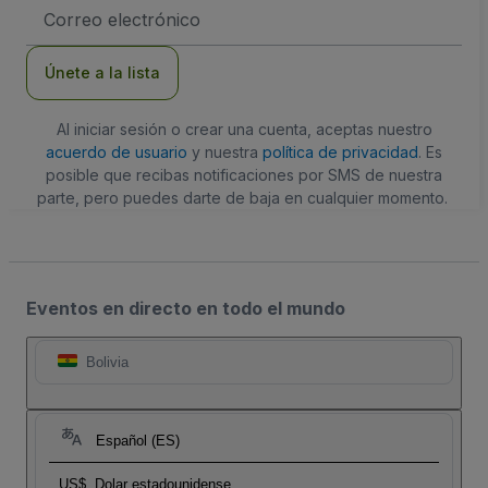
Dirección
de
correo
electrónico
Únete a la lista
Al iniciar sesión o crear una cuenta, aceptas nuestro
acuerdo de usuario
y nuestra
política de privacidad
. Es
posible que recibas notificaciones por SMS de nuestra
parte, pero puedes darte de baja en cualquier momento.
Eventos en directo en todo el mundo
Bolivia
Español (ES)
US$
Dolar estadounidense