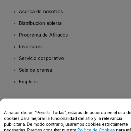
Acerca de nosotros
Distribución abierta
Programa de Afiliados
Inversores
Servicio corporativo
Sala de prensa
Empleos
¿Tienes alguna pregunta?
Al hacer clic en “Permitir Todas”, estarás de acuerdo en el uso d
Centro de Ayuda / Contacto
cookies para mejorar la funcionalidad del sitio y la relevancia
publicitaria. De modo contrario, usaremos cookies estrictamente
necesarias. Puedes consultar nuestra
Política de Cookies
para m