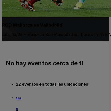
RCD Mallorca vs Valladolid
sáb., 15/08 • Mallorca Son Moix Stadium (formerly Visit M
No hay eventos cerca de ti
22 eventos en todas las ubicaciones
ago
8