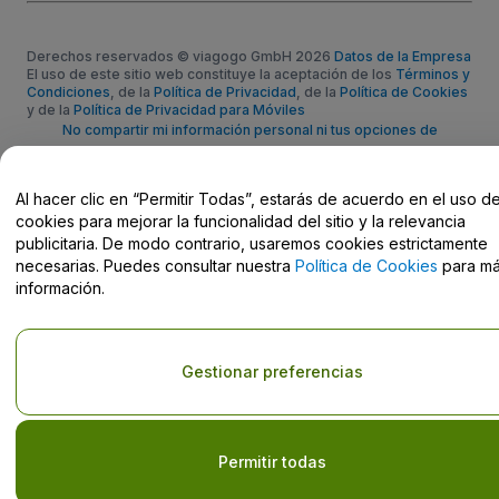
Derechos reservados © viagogo GmbH 2026
Datos de la Empresa
El uso de este sitio web constituye la aceptación de los
Términos y
Condiciones
, de la
Política de Privacidad
, de la
Política de Cookies
y de la
Política de Privacidad para Móviles
No compartir mi información personal ni tus opciones de
privacidad
Al hacer clic en “Permitir Todas”, estarás de acuerdo en el uso d
cookies para mejorar la funcionalidad del sitio y la relevancia
publicitaria. De modo contrario, usaremos cookies estrictamente
necesarias. Puedes consultar nuestra
Política de Cookies
para m
información.
Gestionar preferencias
Permitir todas