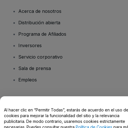
Acerca de nosotros
Distribución abierta
Programa de Afiliados
Inversores
Servicio corporativo
Sala de prensa
Empleos
¿Tienes alguna pregunta?
Al hacer clic en “Permitir Todas”, estarás de acuerdo en el uso d
Centro de Ayuda / Contacto
cookies para mejorar la funcionalidad del sitio y la relevancia
publicitaria. De modo contrario, usaremos cookies estrictamente
necesarias. Puedes consultar nuestra
Política de Cookies
para m