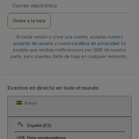
Dirección
de
correo
electrónico
Únete a la lista
Al iniciar sesión o crear una cuenta, aceptas nuestro
acuerdo de usuario
y nuestra
política de privacidad
. Es
posible que recibas notificaciones por SMS de nuestra
parte, pero puedes darte de baja en cualquier momento.
Eventos en directo en todo el mundo
Bolivia
Español (ES)
US$
Dolar estadounidense