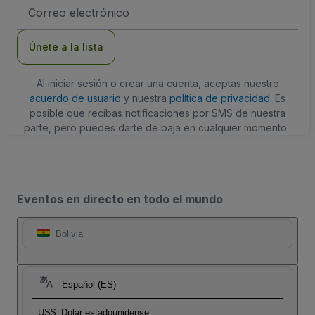
Dirección
de
correo
electrónico
Únete a la lista
Al iniciar sesión o crear una cuenta, aceptas nuestro
acuerdo de usuario
y nuestra
política de privacidad
. Es
posible que recibas notificaciones por SMS de nuestra
parte, pero puedes darte de baja en cualquier momento.
Eventos en directo en todo el mundo
Bolivia
Español (ES)
US$
Dolar estadounidense