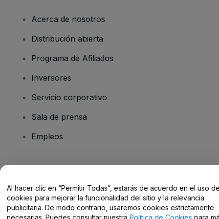
Acerca de nosotros
Distribución abierta
Programa de Afiliados
Inversores
Servicio corporativo
Sala de prensa
Empleos
¿Tienes alguna pregunta?
Al hacer clic en “Permitir Todas”, estarás de acuerdo en el uso d
Centro de Ayuda / Contacto
cookies para mejorar la funcionalidad del sitio y la relevancia
publicitaria. De modo contrario, usaremos cookies estrictamente
necesarias. Puedes consultar nuestra
Política de Cookies
para m