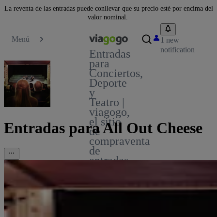
La reventa de las entradas puede conllevar que su precio esté por encima del
valor nominal.
Menú
1 new
notification
Entradas
para
Conciertos,
Deporte
y
Teatro |
viagogo,
el sitio
Entradas para All Out Cheese
de
compraventa
de
entradas