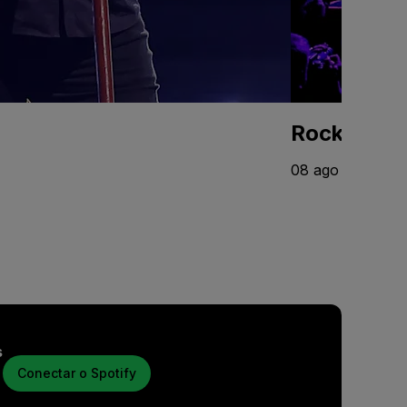
Rock the C
08 ago - 12 set
s
Conectar o Spotify