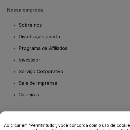
Nossa empresa
Sobre nós
Distribuição aberta
Programa de Afiliados
Investidor
Serviço Corporativo
Sala de Imprensa
Carreiras
Tem dúvidas?
Ao clicar em “Permitir tudo”, você concorda com o uso de cooki
Centro de Ajuda / Fale Conosco