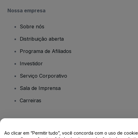
Nossa empresa
Sobre nós
Distribuição aberta
Programa de Afiliados
Investidor
Serviço Corporativo
Sala de Imprensa
Carreiras
Tem dúvidas?
Ao clicar em “Permitir tudo”, você concorda com o uso de cooki
Centro de Ajuda / Fale Conosco