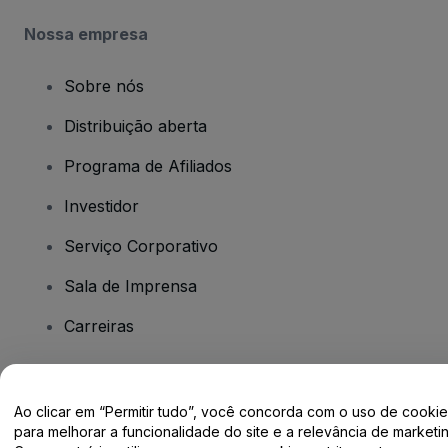
Nossa empresa
Sobre nós
Distribuição aberta
Programa de Afiliados
Investidor
Serviço Corporativo
Sala de Imprensa
Carreiras
Tem dúvidas?
Ao clicar em “Permitir tudo”, você concorda com o uso de cooki
para melhorar a funcionalidade do site e a relevância de marketin
Centro de Ajuda / Fale Conosco