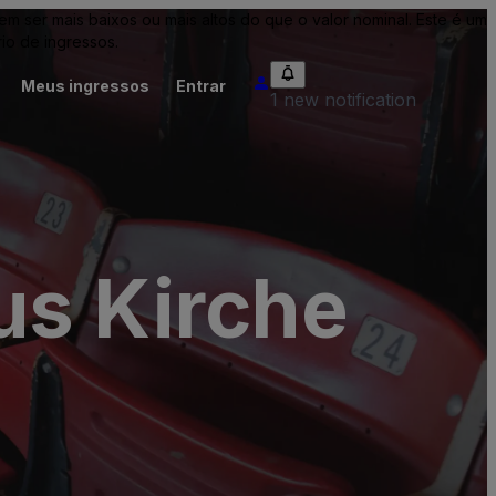
ser mais baixos ou mais altos do que o valor nominal. Este é um
io de ingressos.
Meus ingressos
Entrar
1 new notification
us Kirche