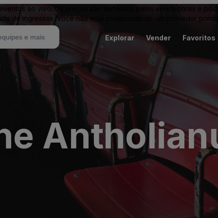
entos ao vivo. Os preços são definidos pelos vendedores e podem 
nda de ingressos. Você não está comprando de um provedor primár
Explorar
Vender
Favoritos
he Antholian