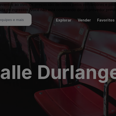
entos ao vivo. Os preços são definidos pelos vendedores e podem 
nda de ingressos. Você não está comprando de um provedor primár
Explorar
Vender
Favoritos
lle Durlang