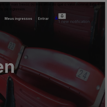
ser mais baixos ou mais altos do que o valor nominal. Este é um
io de ingressos.
Meus ingressos
Entrar
1 new notification
en